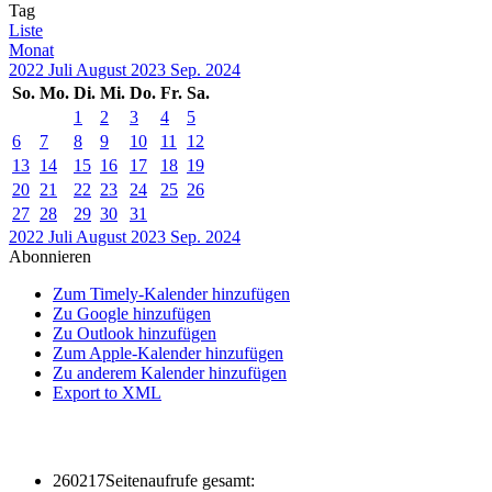
Tag
Liste
Monat
2022
Juli
August 2023
Sep.
2024
So.
Mo.
Di.
Mi.
Do.
Fr.
Sa.
1
2
3
4
5
6
7
8
9
10
11
12
13
14
15
16
17
18
19
20
21
22
23
24
25
26
27
28
29
30
31
2022
Juli
August 2023
Sep.
2024
Abonnieren
Zum Timely-Kalender hinzufügen
Zu Google hinzufügen
Zu Outlook hinzufügen
Zum Apple-Kalender hinzufügen
Zu anderem Kalender hinzufügen
Export to XML
260217
Seitenaufrufe gesamt: