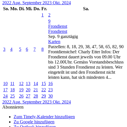
2022
Aug.
September 2023
Okt.
2024
So.
Mo.
Di.
Mi.
Do.
Fr.
Sa.
1
2
9
Frondienst
Frondienst
Sep. 9
ganztägig
Karten
Parzellen: 8, 18, 29, 38, 47, 58, 65, 82, 90
3
4
5
6
7
8
Frontdienstchef: Charly Etter Infos: Der
Frondienst dauert jeweils von 09.00 Uhr
bis 12.00Uhr. Gemäss Vorstandsbeschluss
sind 3 Stunden Frondienst zu leisten. Wer
eingeteilt ist und den Frondienst nicht
leisten kann, hat sich mindesten 4...
10
11
12
13
14
15
16
17
18
19
20
21
22
23
24
25
26
27
28
29
30
2022
Aug.
September 2023
Okt.
2024
Abonnieren
Zum Timely-Kalender hinzufügen
Zu Google hinzufügen
Zu Outlook hinzufügen