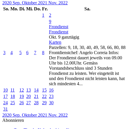
2020
Sep.
Oktober 2021
Nov.
2022
So.
Mo.
Di.
Mi.
Do.
Fr.
Sa.
1
2
9
Frondienst
Frondienst
Okt. 9
ganztägig
Karten
Parzellen: 9, 18, 30, 40, 49, 58, 66, 80, 88
3
4
5
6
7
8
Frontdienstchef: Angelo Correia Infos:
Der Frondienst dauert jeweils von 09.00
Uhr bis 12.00Uhr. Gemäss
Vorstandsbeschluss sind 3 Stunden
Frondienst zu leisten. Wer eingeteilt ist
und den Frondienst nicht leisten kann, hat
sich mindesten 4...
10
11
12
13
14
15
16
17
18
19
20
21
22
23
24
25
26
27
28
29
30
31
2020
Sep.
Oktober 2021
Nov.
2022
Abonnieren