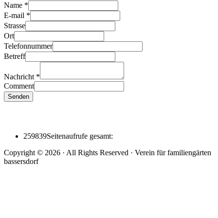
Name
*
E-mail
*
Strasse
Ort
Telefonnummer
Betreff
Nachricht
*
Comment
Senden
259839
Seitenaufrufe gesamt:
Copyright © 2026 · All Rights Reserved · Verein für familiengärten
bassersdorf