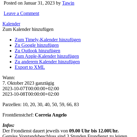
Posted on Januar 31, 2023 by
Tawin
Leave a Comment
Kalender
Zum Kalender hinzufügen
Zum Timely-Kalender hinzufügen
Zu Google hinzufügen
Zu Outlook hinzufügen
Zum Apple-Kalender hinzufügen
Zu anderem Kalender hinzufügen
Export to XML
Wann:
7. Oktober 2023
ganztägig
2023-10-07T00:00:00+02:00
2023-10-08T00:00:00+02:00
Parzellen: 10, 20, 30, 40, 50, 59, 66, 83
Frontdienstchef:
Correia Angelo
Infos:
Der Frondienst dauert jeweils von
09.00 Uhr bis 12.00Uhr.
Gemäss Vorstandsbeschluss sind 3 Stunden Frondienst zu leisten.